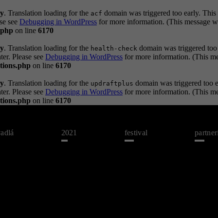
ly
. Translation loading for the
domain was triggered too early. This 
acf
ase see
Debugging in WordPress
for more information. (This message wa
.php
on line
6170
ly
. Translation loading for the
domain was triggered too e
health-check
ater. Please see
Debugging in WordPress
for more information. (This me
tions.php
on line
6170
ly
. Translation loading for the
domain was triggered too ea
updraftplus
ater. Please see
Debugging in WordPress
for more information. (This me
tions.php
on line
6170
vadlá
2021
festival
partner