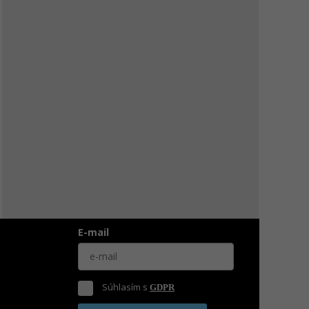
E-mail
Súhlasím s
GDPR