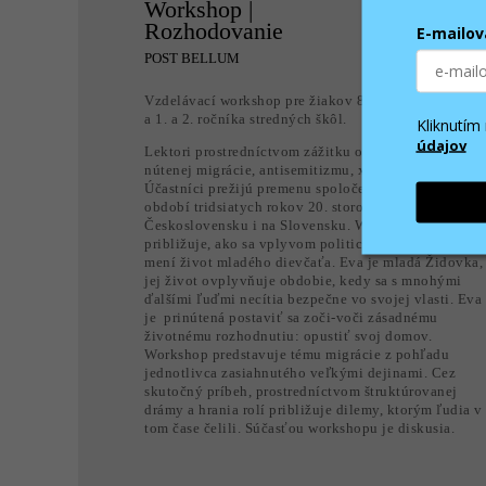
Workshop |
Rozhodovanie
E-mailov
POST BELLUM
Vzdelávací workshop pre žiakov 8. a 9. ročníka ZŠ
a 1. a 2. ročníka stredných škôl.
Kliknutí
údajov
Lektori prostredníctvom zážitku otvárajú tému
nútenej migrácie, antisemitizmu, xenofóbie.
Účastníci prežijú premenu spoločenskej atmosféry v
období tridsiatych rokov 20. storočia v
Československu i na Slovensku. Workshop
približuje, ako sa vplyvom politických podmienok
mení život mladého dievčaťa. Eva je mladá Židovka,
jej život ovplyvňuje obdobie, kedy sa s mnohými
ďalšími ľuďmi necítia bezpečne vo svojej vlasti. Eva
je prinútená postaviť sa zoči-voči zásadnému
životnému rozhodnutiu: opustiť svoj domov.
Workshop predstavuje tému migrácie z pohľadu
jednotlivca zasiahnutého veľkými dejinami. Cez
skutočný príbeh, prostredníctvom štruktúrovanej
drámy a hrania rolí približuje dilemy, ktorým ľudia v
tom čase čelili. Súčasťou workshopu je diskusia.