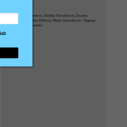
Magdaléna Benešová, Anežka Navrátilová, Zuzana
Ouhrabková, Klára Křížová, Marie Janoušková / Dagmar
Kúdelová Kopčanská
ých